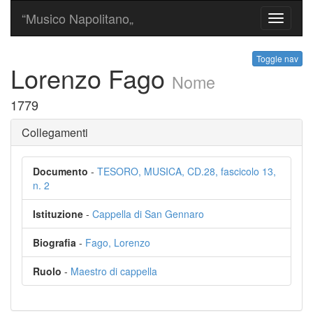
“Musico Napolitano„
Toggle
navigati
Toggle nav
Lorenzo Fago
Nome
1779
Collegamenti
Documento
-
TESORO, MUSICA, CD.28, fascicolo 13,
n. 2
Istituzione
-
Cappella di San Gennaro
Biografia
-
Fago, Lorenzo
Ruolo
-
Maestro di cappella