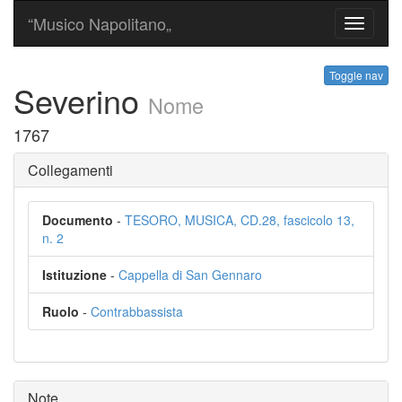
“Musico Napolitano„
Toggle
navigati
Toggle nav
Severino
Nome
1767
Collegamenti
Documento
-
TESORO, MUSICA, CD.28, fascicolo 13,
n. 2
Istituzione
-
Cappella di San Gennaro
Ruolo
-
Contrabbassista
Note