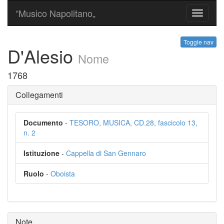
“Musico Napolitano„
Toggle
navigati
Toggle nav
D'Alesio
Nome
1768
Collegamenti
Documento
-
TESORO, MUSICA, CD.28, fascicolo 13,
n. 2
Istituzione
-
Cappella di San Gennaro
Ruolo
-
Oboista
Note