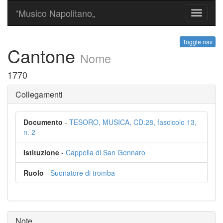
“Musico Napolitano„
Toggle
navigati
Toggle nav
Cantone
Nome
1770
Collegamenti
Documento
-
TESORO, MUSICA, CD.28, fascicolo 13,
n. 2
Istituzione
-
Cappella di San Gennaro
Ruolo
-
Suonatore di tromba
Note