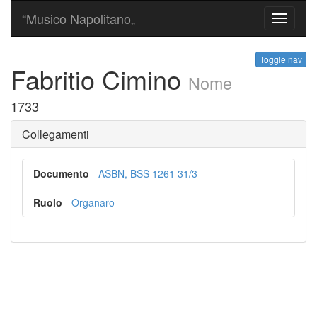
“Musico Napolitano„
Toggle
navigati
Toggle nav
Fabritio Cimino
Nome
1733
Collegamenti
Documento
-
ASBN, BSS 1261 31/3
Ruolo
-
Organaro