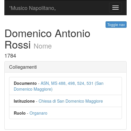
“Musico Napolitano„
Toggle
navigati
Toggle nav
Domenico Antonio
Rossi
Nome
1784
Collegamenti
Documento
-
ASN, MS 488, 498, 524, 531 (San
Domenico Maggiore)
Istituzione
-
Chiesa di San Domenico Maggiore
Ruolo
-
Organaro