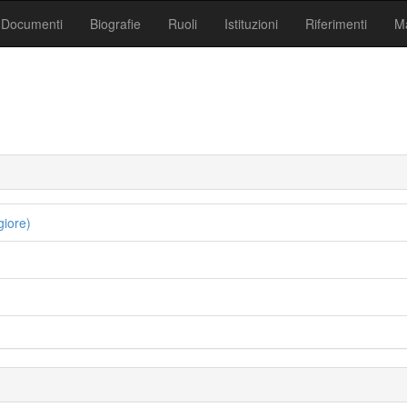
Documenti
Biografie
Ruoli
Istituzioni
Riferimenti
Ma
iore)