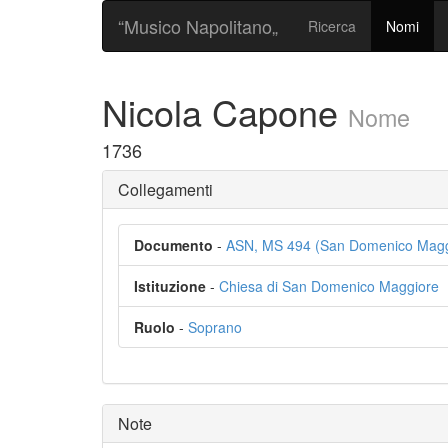
“Musico Napolitano„
Ricerca
Nomi
Nicola Capone
Nome
1736
Collegamenti
Documento
-
ASN, MS 494 (San Domenico Magg
Istituzione
-
Chiesa di San Domenico Maggiore
Ruolo
-
Soprano
Note