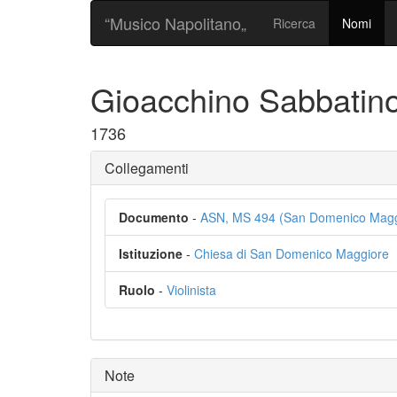
“Musico Napolitano„
Ricerca
Nomi
Gioacchino Sabbatin
1736
Collegamenti
Documento
-
ASN, MS 494 (San Domenico Magg
Istituzione
-
Chiesa di San Domenico Maggiore
Ruolo
-
Violinista
Note