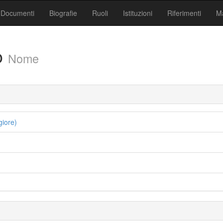
Documenti
Biografie
Ruoli
Istituzioni
Riferimenti
Ma
o
Nome
iore)