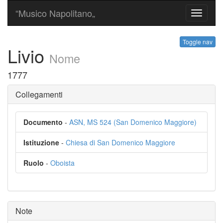
“Musico Napolitano„
Toggle
navigati
Toggle nav
Livio
Nome
1777
Collegamenti
Documento
-
ASN, MS 524 (San Domenico Maggiore)
Istituzione
-
Chiesa di San Domenico Maggiore
Ruolo
-
Oboista
Note