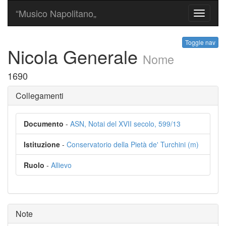
“Musico Napolitano„
Toggle
navigati
Toggle nav
Nicola Generale
Nome
1690
Collegamenti
Documento
-
ASN, Notai del XVII secolo, 599/13
Istituzione
-
Conservatorio della Pietà de' Turchini (m)
Ruolo
-
Allievo
Note