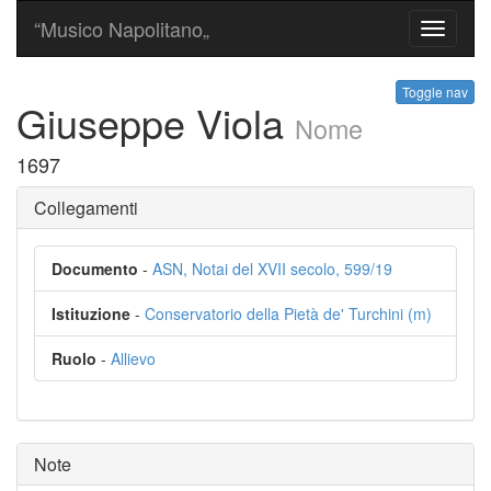
“Musico Napolitano„
Toggle
navigati
Toggle nav
Giuseppe Viola
Nome
1697
Collegamenti
Documento
-
ASN, Notai del XVII secolo, 599/19
Istituzione
-
Conservatorio della Pietà de' Turchini (m)
Ruolo
-
Allievo
Note