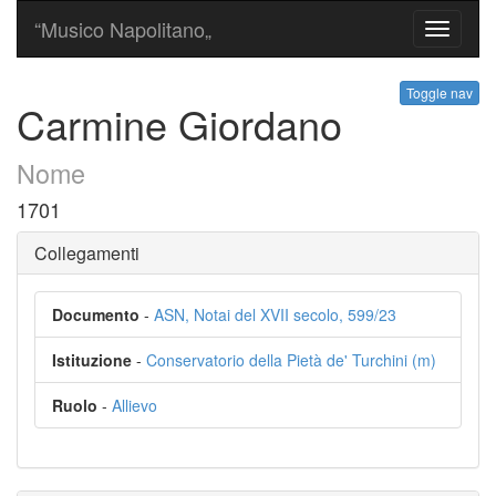
“Musico Napolitano„
Toggle
navigati
Toggle nav
Carmine Giordano
Nome
1701
Collegamenti
Documento
-
ASN, Notai del XVII secolo, 599/23
Istituzione
-
Conservatorio della Pietà de' Turchini (m)
Ruolo
-
Allievo