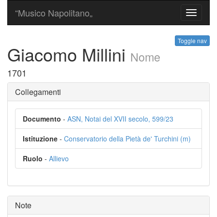
“Musico Napolitano„
Toggle
navigati
Toggle nav
Giacomo Millini
Nome
1701
Collegamenti
Documento
-
ASN, Notai del XVII secolo, 599/23
Istituzione
-
Conservatorio della Pietà de' Turchini (m)
Ruolo
-
Allievo
Note