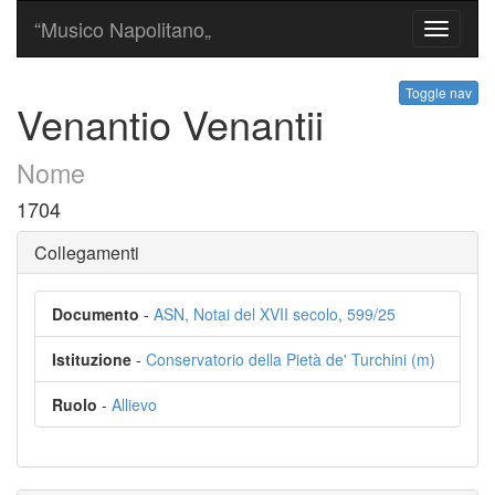
“Musico Napolitano„
Toggle
navigati
Toggle nav
Venantio Venantii
Nome
1704
Collegamenti
Documento
-
ASN, Notai del XVII secolo, 599/25
Istituzione
-
Conservatorio della Pietà de' Turchini (m)
Ruolo
-
Allievo