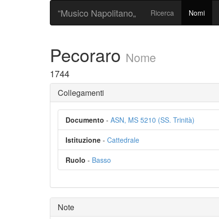
“Musico Napolitano„
Ricerca
Nomi
Pecoraro
Nome
1744
Collegamenti
Documento
-
ASN, MS 5210 (SS. Trinità)
Istituzione
-
Cattedrale
Ruolo
-
Basso
Note