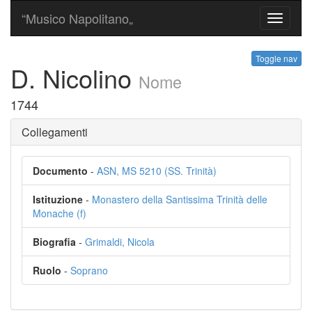
“Musico Napolitano„
Toggle
navigati
Toggle nav
D. Nicolino
Nome
1744
Collegamenti
Documento
-
ASN, MS 5210 (SS. Trinità)
Istituzione
-
Monastero della Santissima Trinità delle
Monache (f)
Biografia
-
Grimaldi, Nicola
Ruolo
-
Soprano