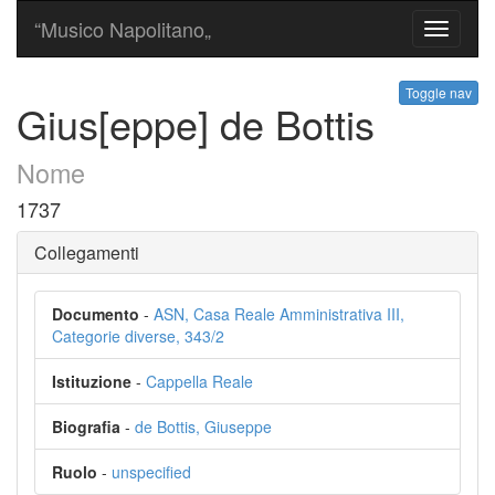
“Musico Napolitano„
Toggle
navigati
Toggle nav
Gius[eppe] de Bottis
Nome
1737
Collegamenti
Documento
-
ASN, Casa Reale Amministrativa III,
Categorie diverse, 343/2
Istituzione
-
Cappella Reale
Biografia
-
de Bottis, Giuseppe
Ruolo
-
unspecified