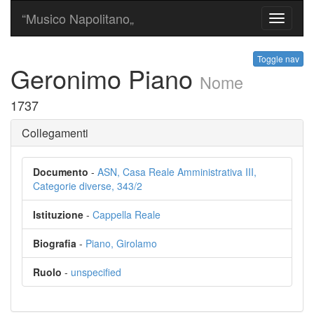
“Musico Napolitano„
Toggle
navigati
Toggle nav
Geronimo Piano
Nome
1737
Collegamenti
Documento
-
ASN, Casa Reale Amministrativa III,
Categorie diverse, 343/2
Istituzione
-
Cappella Reale
Biografia
-
Piano, Girolamo
Ruolo
-
unspecified