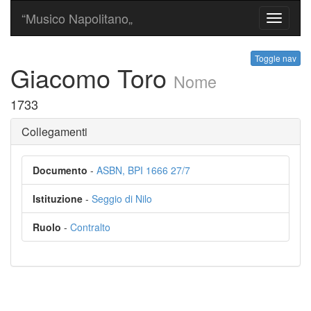
“Musico Napolitano„
Toggle
navigati
Toggle nav
Giacomo Toro
Nome
1733
Collegamenti
Documento
-
ASBN, BPI 1666 27/7
Istituzione
-
Seggio di Nilo
Ruolo
-
Contralto