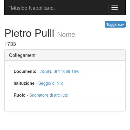
“Musico Napolitano„
Toggle
navigati
Toggle nav
Pietro Pulli
Nome
1733
Collegamenti
Documento
-
ASBN, BPI 1669 18/6
Istituzione
-
Seggio di Nilo
Ruolo
-
Suonatore di arciliuto