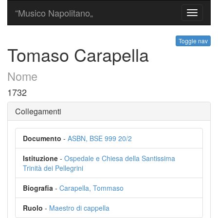
“Musico Napolitano„
Toggle
navigati
Toggle nav
Tomaso Carapella
Nome
1732
Collegamenti
Documento
-
ASBN, BSE 999 20/2
Istituzione
-
Ospedale e Chiesa della Santissima
Trinità dei Pellegrini
Biografia
-
Carapella, Tommaso
Ruolo
-
Maestro di cappella