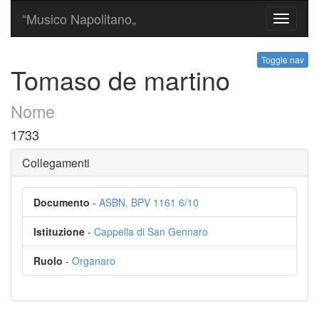
“Musico Napolitano„
Toggle
navigati
Toggle nav
Tomaso de martino
Nome
1733
Collegamenti
Documento
-
ASBN, BPV 1161 6/10
Istituzione
-
Cappella di San Gennaro
Ruolo
-
Organaro