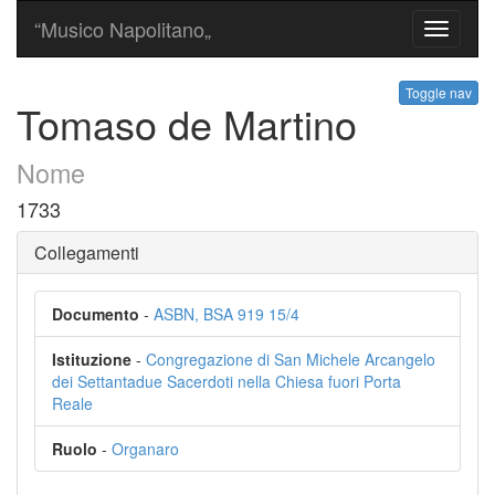
“Musico Napolitano„
Toggle
navigati
Toggle nav
Tomaso de Martino
Nome
1733
Collegamenti
Documento
-
ASBN, BSA 919 15/4
Istituzione
-
Congregazione di San Michele Arcangelo
dei Settantadue Sacerdoti nella Chiesa fuori Porta
Reale
Ruolo
-
Organaro