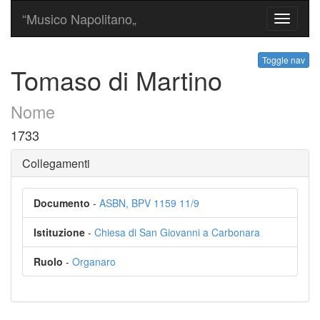
“Musico Napolitano„
Toggle
navigati
Toggle nav
Tomaso di Martino
Nome
1733
Collegamenti
Documento
-
ASBN, BPV 1159 11/9
Istituzione
-
Chiesa di San Giovanni a Carbonara
Ruolo
-
Organaro