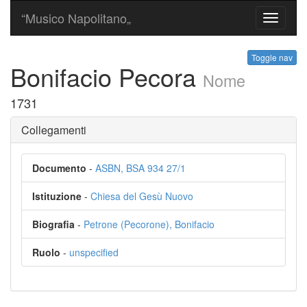
“Musico Napolitano„
Toggle
navigati
Toggle nav
Bonifacio Pecora
Nome
1731
Collegamenti
Documento
-
ASBN, BSA 934 27/1
Istituzione
-
Chiesa del Gesù Nuovo
Biografia
-
Petrone (Pecorone), Bonifacio
Ruolo
-
unspecified