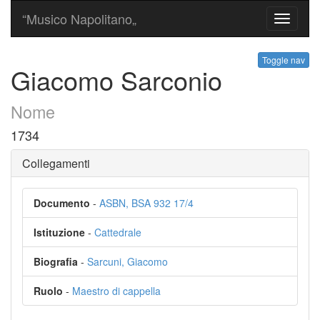
“Musico Napolitano„
Toggle
navigati
Toggle nav
Giacomo Sarconio
Nome
1734
Collegamenti
Documento
-
ASBN, BSA 932 17/4
Istituzione
-
Cattedrale
Biografia
-
Sarcuni, Giacomo
Ruolo
-
Maestro di cappella