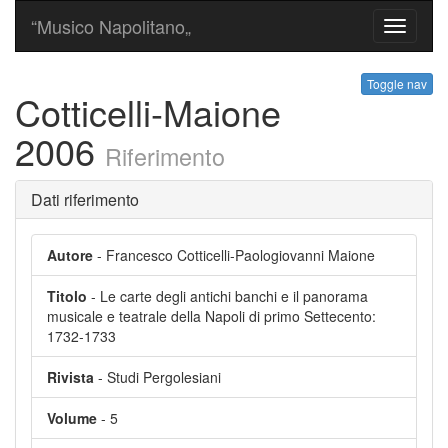
“Musico Napolitano„
Toggle
navigati
Toggle nav
Cotticelli-Maione
2006
Riferimento
Dati riferimento
Autore
- Francesco Cotticelli-Paologiovanni Maione
Titolo
- Le carte degli antichi banchi e il panorama
musicale e teatrale della Napoli di primo Settecento:
1732-1733
Rivista
- Studi Pergolesiani
Volume
- 5