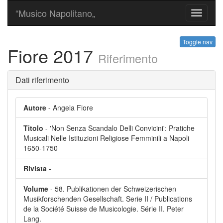
“Musico Napolitano„
Toggle
navigati
Toggle nav
Fiore 2017
Riferimento
Dati riferimento
Autore
- Angela Fiore
Titolo
- 'Non Senza Scandalo Delli Convicini': Pratiche
Musicali Nelle Istituzioni Religiose Femminili a Napoli
1650-1750
Rivista
-
Volume
- 58. Publikationen der Schweizerischen
Musikforschenden Gesellschaft. Serie II / Publications
de la Société Suisse de Musicologie. Série II. Peter
Lang.