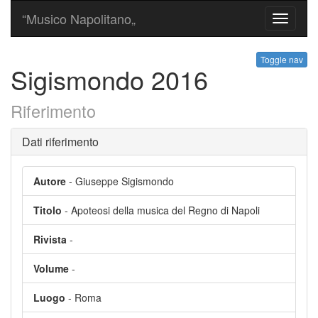
“Musico Napolitano„
Toggle
navigati
Toggle nav
Sigismondo 2016
Riferimento
Dati riferimento
Autore
- Giuseppe Sigismondo
Titolo
- Apoteosi della musica del Regno di Napoli
Rivista
-
Volume
-
Luogo
- Roma