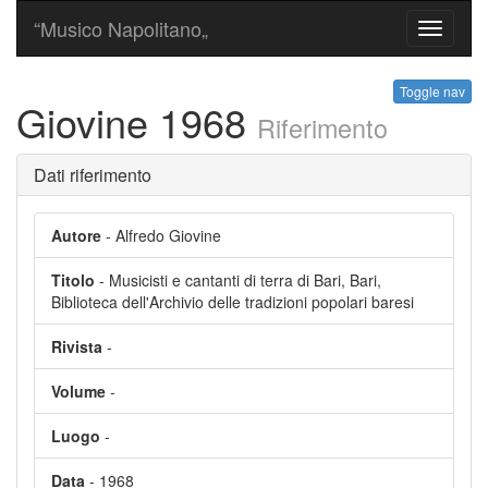
“Musico Napolitano„
Toggle
navigati
Toggle nav
Giovine 1968
Riferimento
Dati riferimento
Autore
- Alfredo Giovine
Titolo
- Musicisti e cantanti di terra di Bari, Bari,
Biblioteca dell'Archivio delle tradizioni popolari baresi
Rivista
-
Volume
-
Luogo
-
Data
- 1968