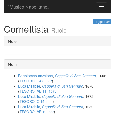
“Musico Napolitano„
Toggle
navigati
Toggle nav
Cornettista
Ruolo
Note
Nomi
Bartolomeo anzalone
,
Cappella di San Gennaro
, 1608
(
TESORO, DA.8, 53r
)
Luca Mirabile
,
Cappella di San Gennaro
, 1670
(
TESORO, AB.11, 107v
)
Luca Mirabile
,
Cappella di San Gennaro
, 1672
(
TESORO, C.15, n.n.
)
Luca Mirabile
,
Cappella di San Gennaro
, 1680
(
TESORO, AB.12, 88r
)