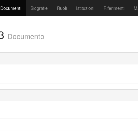
Documenti
Biografie
Ruoli
Istituzioni
Riferimenti
Ma
/3
Documento