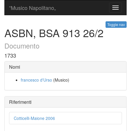
“Musico Napolitano„
Toggle
navigati
Toggle nav
ASBN, BSA 913 26/2
Documento
1733
Nomi
francesco d'Urso
(Musico)
Riferimenti
Cotticelli-Maione 2006