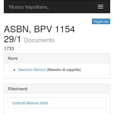
“Musico Napolitano„
Toggle
navigati
Toggle nav
ASBN, BPV 1154
29/1
Documento
1733
Nomi
Giacomo Sarcuni
(Maestro di cappella)
Riferimenti
Cotticelli-Maione 2006