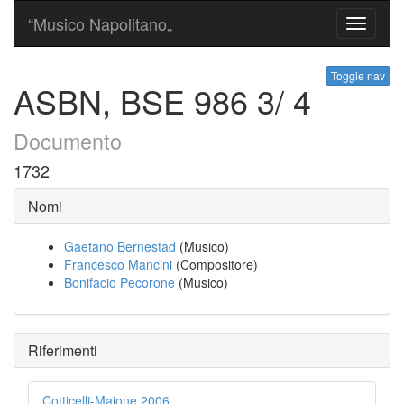
“Musico Napolitano„
Toggle
navigati
Toggle nav
ASBN, BSE 986 3/ 4
Documento
1732
Nomi
Gaetano Bernestad
(Musico)
Francesco Mancini
(Compositore)
Bonifacio Pecorone
(Musico)
Riferimenti
Cotticelli-Maione 2006