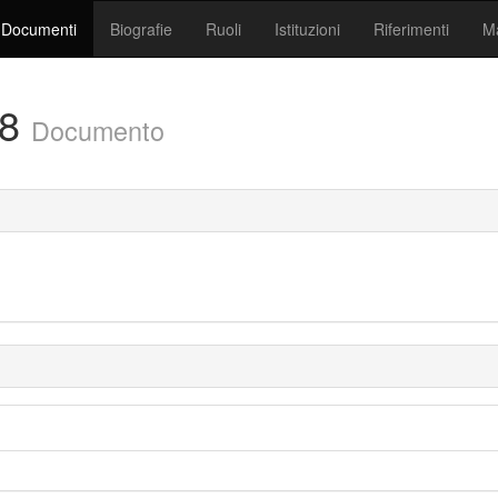
Documenti
Biografie
Ruoli
Istituzioni
Riferimenti
Ma
/8
Documento