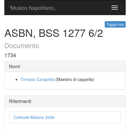
“Musico Napolitano„
Toggle
navigati
Toggle nav
ASBN, BSS 1277 6/2
Documento
1734
Nomi
Tomaso Carapella
(Maestro di cappella)
Riferimenti
Cotticelli-Maione 2006