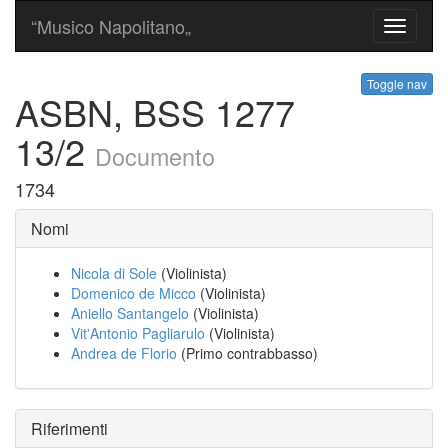
“Musico Napolitano„
Toggle
navigati
Toggle nav
ASBN, BSS 1277
13/2
Documento
1734
Nomi
Nicola di Sole
(Violinista)
Domenico de Micco
(Violinista)
Aniello Santangelo
(Violinista)
Vit'Antonio Pagliarulo
(Violinista)
Andrea de Florio
(Primo contrabbasso)
Riferimenti