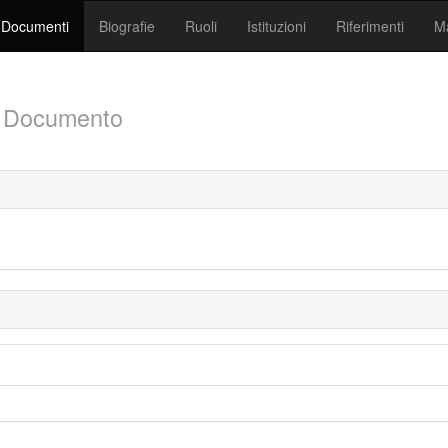
Documenti
Biografie
Ruoli
Istituzioni
Riferimenti
Ma
7
Documento