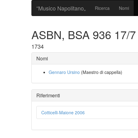
“Musico Napolitano„
Ricerca
Nomi
ASBN, BSA 936 17/
1734
Nomi
Gennaro Ursino
(Maestro di cappella)
Riferimenti
Cotticelli-Maione 2006