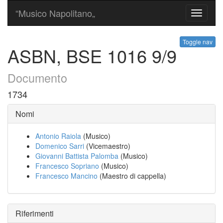
“Musico Napolitano„
Toggle
navigati
Toggle nav
ASBN, BSE 1016 9/9
Documento
1734
Nomi
Antonio Raiola
(Musico)
Domenico Sarri
(Vicemaestro)
Giovanni Battista Palomba
(Musico)
Francesco Sopriano
(Musico)
Francesco Mancino
(Maestro di cappella)
Riferimenti