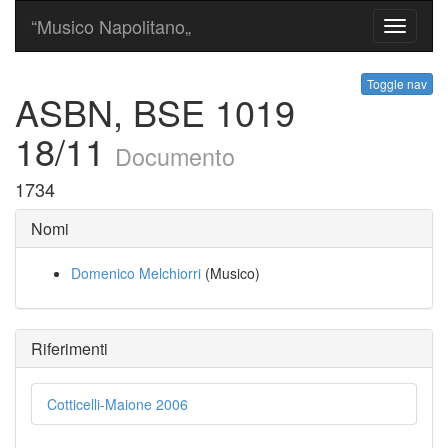
“Musico Napolitano„
Toggle
navigati
Toggle nav
ASBN, BSE 1019
18/11
Documento
1734
Nomi
Domenico Melchiorri
(Musico)
Riferimenti
Cotticelli-Maione 2006