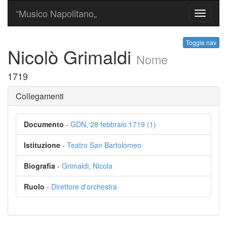
“Musico Napolitano„
Toggle
navigati
Toggle nav
Nicolò Grimaldi
Nome
1719
Collegamenti
Documento
-
GDN, 28 febbraio 1719 (1)
Istituzione
-
Teatro San Bartolomeo
Biografia
-
Grimaldi, Nicola
Ruolo
-
Direttore d'orchestra