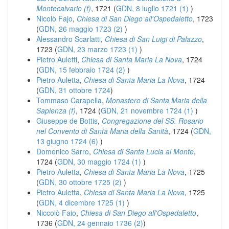
Montecalvario (f)
, 1721 (
GDN, 8 luglio 1721 (1)
)
Nicolò Fajo
,
Chiesa di San Diego all'Ospedaletto
, 1723
(
GDN, 26 maggio 1723 (2)
)
Alessandro Scarlatti
,
Chiesa di San Luigi di Palazzo
,
1723 (
GDN, 23 marzo 1723 (1)
)
Pietro Auletti
,
Chiesa di Santa Maria La Nova
, 1724
(
GDN, 15 febbraio 1724 (2)
)
Pietro Auletta
,
Chiesa di Santa Maria La Nova
, 1724
(
GDN, 31 ottobre 1724
)
Tommaso Carapella
,
Monastero di Santa Maria della
Sapienza (f)
, 1724 (
GDN, 21 novembre 1724 (1)
)
Giuseppe de Bottis
,
Congregazione del SS. Rosario
nel Convento di Santa Maria della Sanità
, 1724 (
GDN,
13 giugno 1724 (6)
)
Domenico Sarro
,
Chiesa di Santa Lucia al Monte
,
1724 (
GDN, 30 maggio 1724 (1)
)
Pietro Auletta
,
Chiesa di Santa Maria La Nova
, 1725
(
GDN, 30 ottobre 1725 (2)
)
Pietro Auletta
,
Chiesa di Santa Maria La Nova
, 1725
(
GDN, 4 dicembre 1725 (1)
)
Niccolò Faio
,
Chiesa di San Diego all'Ospedaletto
,
1736 (
GDN, 24 gennaio 1736 (2)
)