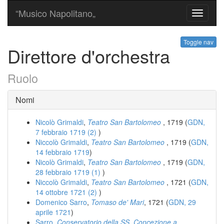
“Musico Napolitano„
Toggle
navigati
Toggle nav
Direttore d'orchestra
Ruolo
Nomi
Nicolò Grimaldi
,
Teatro San Bartolomeo
, 1719 (
GDN,
7 febbraio 1719 (2)
)
Niccolò Grimaldi
,
Teatro San Bartolomeo
, 1719 (
GDN,
14 febbraio 1719
)
Nicolò Grimaldi
,
Teatro San Bartolomeo
, 1719 (
GDN,
28 febbraio 1719 (1)
)
Niccolò Grimaldi
,
Teatro San Bartolomeo
, 1721 (
GDN,
14 ottobre 1721 (2)
)
Domenico Sarro
,
Tomaso de' Mari
, 1721 (
GDN, 29
aprile 1721
)
Sarro
,
Conservatorio della SS. Concezione a